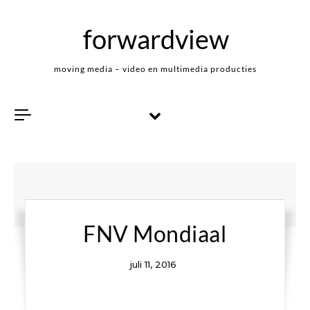
Skip to content
forwardview
moving media – video en multimedia producties
FNV Mondiaal
juli 11, 2016